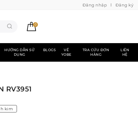
Đăng nhập
Đăng ký
0
HƯỚNG DẪN SỬ
BLOGS
VỀ
TRA CỨU ĐƠN
LIÊN
DỤNG
YOBE
HÀNG
HỆ
N RV3951
nh kim