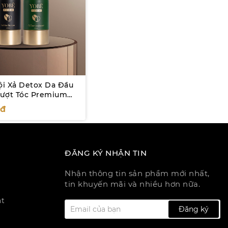
i Xả Detox Da Đầu
ượt Tóc Premium
YOBE
0
đ
ĐĂNG KÝ NHẬN TIN
Nhận thông tin sản phẩm mới nhất,
tin khuyến mãi và nhiều hơn nữa.
ật
Đăng ký