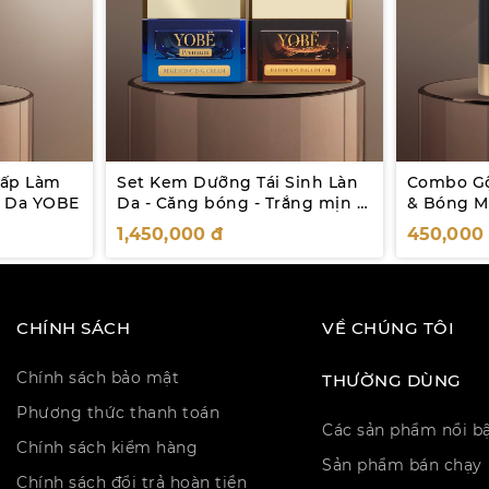
Cấp Làm
Set Kem Dưỡng Tái Sinh Làn
Combo Gộ
 Da YOBE
Da - Căng bóng - Trắng mịn -
& Bóng M
Mờ Nám YOBE
Caffein 
1,450,000
đ
450,00
CHÍNH SÁCH
VỀ CHÚNG TÔI
Chính sách bảo mật
THƯỜNG DÙNG
Phương thức thanh toán
Các sản phẩm nổi b
Chính sách kiểm hàng
Sản phẩm bán chạy
Chính sách đổi trả hoàn tiền