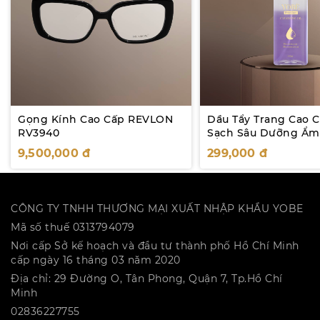
Gọng Kính Cao Cấp REVLON
Dầu Tẩy Trang Cao 
RV3940
Sạch Sâu Dưỡng Ẩm
9,500,000
đ
299,000
đ
CÔNG TY TNHH THƯƠNG MẠI XUẤT NHẬP KHẨU YOBE
Mã số thuế 0313794079
Nơi cấp Sở kế hoạch và đầu tư thành phố Hồ Chí Minh
cấp ngày 16 tháng 03 năm 2020
Địa chỉ: 29 Đường O, Tân Phong, Quận 7, Tp.Hồ Chí
Minh
02836227755