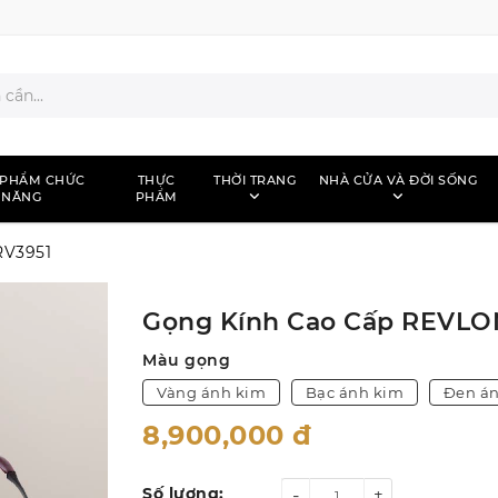
 PHẨM CHỨC
THỰC
THỜI TRANG
NHÀ CỬA VÀ ĐỜI SỐNG
NĂNG
PHẨM
RV3951
Gọng Kính Cao Cấp REVLO
Màu gọng
Vàng ánh kim
Bạc ánh kim
Đen á
8,900,000
đ
Số lượng:
-
+