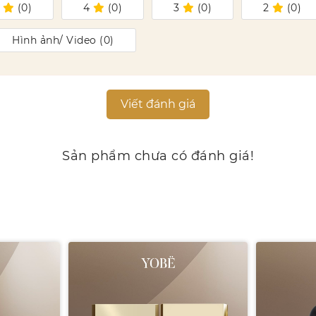
5
(
0
)
4
(
0
)
3
(
0
)
2
(
0
)
Hình ảnh/ Video (
0
)
Viết đánh giá
Sản phẩm chưa có đánh giá!