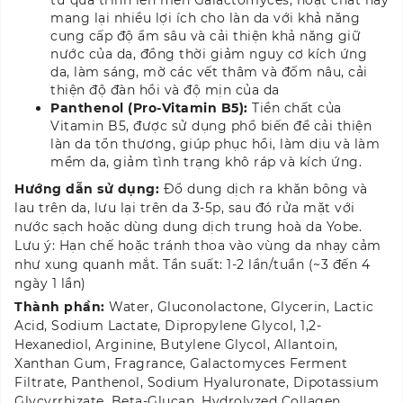
từ quá trình lên men Galactomyces, hoạt chất này
mang lại nhiều lợi ích cho làn da với khả năng
cung cấp độ ẩm sâu và cải thiện khả năng giữ
nước của da, đồng thời giảm nguy cơ kích ứng
da, làm sáng, mờ các vết thâm và đốm nâu, cải
thiện độ đàn hồi và độ mịn của da
Panthenol (Pro-Vitamin B5):
Tiền chất của
Vitamin B5, được sử dụng phổ biến để cải thiện
làn da tổn thương, giúp phục hồi, làm dịu và làm
mềm da, giảm tình trạng khô ráp và kích ứng.
Hướng dẫn sử dụng:
Đổ dung dịch ra khăn bông và
lau trên da, lưu lại trên da 3-5p, sau đó rửa mặt với
nước sạch hoặc dùng dung dịch trung hoà da Yobe.
Lưu ý: Hạn chế hoặc tránh thoa vào vùng da nhạy cảm
như xung quanh mắt. Tần suất: 1-2 lần/tuần (~3 đến 4
ngày 1 lần)
Thành phần:
Water, Gluconolactone, Glycerin, Lactic
Acid, Sodium Lactate, Dipropylene Glycol, 1,2-
Hexanediol, Arginine, Butylene Glycol, Allantoin,
Xanthan Gum, Fragrance, Galactomyces Ferment
Filtrate, Panthenol, Sodium Hyaluronate, Dipotassium
Glycyrrhizate, Beta-Glucan, Hydrolyzed Collagen,