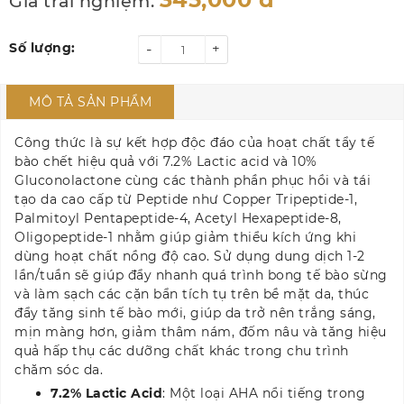
Giá trải nghiệm:
Số lượng:
-
+
MÔ TẢ SẢN PHẨM
Công thức là sự kết hợp độc đáo của hoạt chất tẩy tế
bào chết hiệu quả với 7.2% Lactic acid và 10%
Gluconolactone cùng các thành phần phục hồi và tái
tạo da cao cấp từ Peptide như Copper Tripeptide-1,
Palmitoyl Pentapeptide-4, Acetyl Hexapeptide-8,
Oligopeptide-1 nhằm giúp giảm thiểu kích ứng khi
dùng hoạt chất nồng độ cao. Sử dụng dung dịch 1-2
lần/tuần sẽ giúp đẩy nhanh quá trình bong tế bào sừng
và làm sạch các cặn bẩn tích tụ trên bề mặt da, thúc
đẩy tăng sinh tế bào mới, giúp da trở nên trắng sáng,
mịn màng hơn, giảm thâm nám, đốm nâu và tăng hiệu
quả hấp thụ các dưỡng chất khác trong chu trình
chăm sóc da.
7.2% Lactic Acid
: Một loại AHA nổi tiếng trong