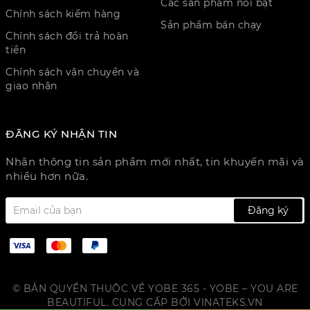
Các sản phẩm nổi bật
Chính sách kiểm hàng
Sản phẩm bán chạy
Chính sách đổi trả hoàn
tiền
Chính sách vận chuyển và
giao nhận
ĐĂNG KÝ NHẬN TIN
Nhận thông tin sản phẩm mới nhất, tin khuyến mãi và
nhiều hơn nữa.
Đăng ký
© BẢN QUYỀN THUỘC VỀ YOBE 365 - YOBE – YOU ARE
BEAUTIFUL. CUNG CẤP BỞI
VINATEKS.VN