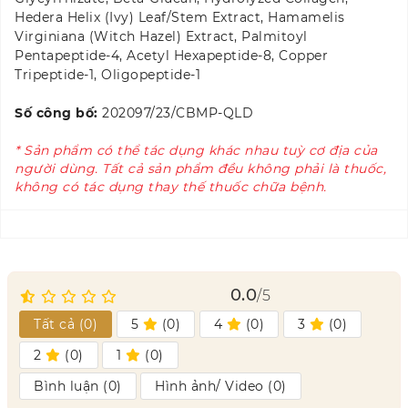
Hedera Helix (Ivy) Leaf/​Stem Extract, Hamamelis
Virginiana (Witch Hazel) Extract, Palmitoyl
Pentapeptide-4, Acetyl Hexapeptide-8, Copper
Tripeptide-1, Oligopeptide-1
Số công bố:
202097/23/CBMP-QLD
* Sản phẩm có thể tác dụng khác nhau tuỳ cơ địa của
người dùng. Tất cả sản phẩm đều không phải là thuốc,
không có tác dụng thay thế thuốc chữa bệnh.
0.0
/5
Tất cả (
0
)
5
(
0
)
4
(
0
)
3
(
0
)
2
(
0
)
1
(
0
)
Bình luận (
0
)
Hình ảnh/ Video (
0
)