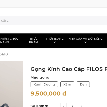
 PHẨM CHỨC
THỰC
THỜI TRANG
NHÀ CỬA VÀ ĐỜI SỐNG
NĂNG
PHẨM
3610
Gọng Kính Cao Cấp FILOS 
Màu gọng
Xanh Dương
Xám
Đen
9,500,000
đ
Số lượng:
-
+