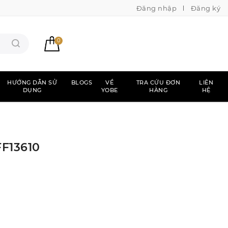
Đăng nhập
Đăng ký
0
HƯỚNG DẪN SỬ
BLOGS
VỀ
TRA CỨU ĐƠN
LIÊN
DỤNG
YOBE
HÀNG
HỆ
FF13610