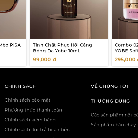
Mèo PISA
Tinh Chất Phục Hồi Căng
Combo 02
Bóng Da Yobe 10mL
YOBE Sof
(#Màu Hồ
99,000
đ
295,000
Anh Đào)
CHÍNH SÁCH
VỀ CHÚNG TÔI
Chính sách bảo mật
THƯỜNG DÙNG
Phương thức thanh toán
Các sản phẩm nổi b
Chính sách kiểm hàng
Sản phẩm bán chạy
Chính sách đổi trả hoàn tiền