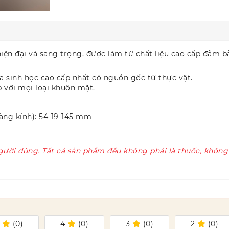
 hiện đại và sang trọng, được làm từ chất liệu cao cấp đảm
a sinh học cao cấp nhất có nguồn gốc từ thực vật.
p với mọi loại khuôn mặt.
àng kính): 54-19-145 mm
gười dùng. Tất cả sản phẩm đều không phải là thuốc, không
5
(
0
)
4
(
0
)
3
(
0
)
2
(
0
)