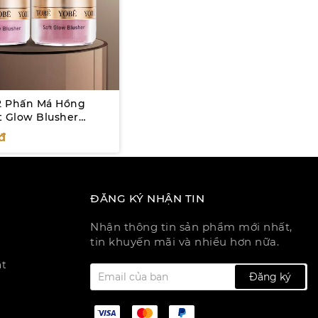
 Phấn Má Hồng
t Glow Blusher
ng Đất + #Màu Hồng
đ
ĐĂNG KÝ NHẬN TIN
Nhận thông tin sản phẩm mới nhất,
tin khuyến mãi và nhiều hơn nữa.
ật
Đăng ký