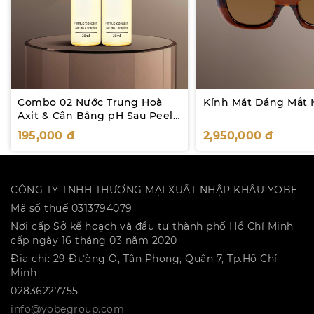
Combo 02 Nước Trung Hoà
Kính Mát Dáng Mắt 
Axit & Cân Bằng pH Sau Peel
Da Yobe 20mL
195,000
đ
2,950,000
đ
CÔNG TY TNHH THƯƠNG MẠI XUẤT NHẬP KHẨU YOBE
Mã số thuế 0313794079
Nơi cấp Sở kế hoạch và đầu tư thành phố Hồ Chí Minh
cấp ngày 16 tháng 03 năm 2020
Địa chỉ: 29 Đường O, Tân Phong, Quận 7, Tp.Hồ Chí
Minh
02836227755
info@yobegroup.com