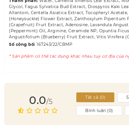
Thành phần:
Water, Camellia Sinensis Leaf Extract, 
Glycol, Fagus Sylvatica Bud Extract, Diospyros Kaki Leaf
Allantoin, Centella Asiatica Extract, Tocopheryl Acetat
(Honeysuckle) Flower Extract, Zanthoxylum Piperitum Fru
(Grapefruit) Fruit Extract, Adenosine, Lavandula Angus
(Peppermint) Oil, Arginine, Ceramide NP, Opuntia Ficus-
Angustifolium (Blueberry) Fruit Extract, Vitis Vinifer
Số công bố:
167243/22/CBMP
* Sản phẩm có thể tác dụng khác nhau tuỳ cơ địa của n
0.0
Tất cả (
0
)
/5
Bình luận (
0
)