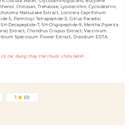
aris Obtusa Water, Glycosaminoglycans, Butylene
thenol, Chitosan, Trehalose, Lysolecithin, Cyclodextrin,
richoloma Matsutake Extract, Lonicera Caprifolium
de-5, Palmitoyl Tetrapeptide-3, Citrus Paradisi
4, SH-Decapeptide-7, SH-Oligopeptide-9, Mentha Piperita
ria) Extract, Chondrus Crispus Extract, Vaccinium
Nelumbium Speciosum Flower Extract, Disodium EDTA.
 có tác dụng thay thế thuốc chữa bệnh.
1
(
0
)