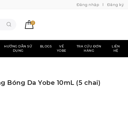
Đăng nhập
Đăng ký
0
HƯỚNG DẪN SỬ
BLOGS
VỀ
TRA CỨU ĐƠN
LIÊN
DỤNG
YOBE
HÀNG
HỆ
ng Bóng Da Yobe 10mL (5 chai)