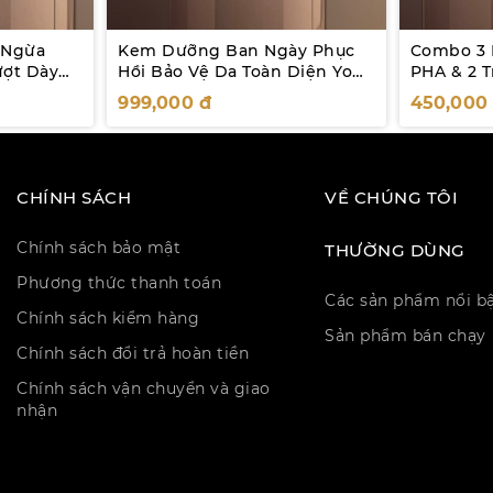
 Ngừa
Kem Dưỡng Ban Ngày Phục
Combo 3 
ượt Dày
Hồi Bảo Vệ Da Toàn Diện Yobe
PHA & 2 
Ultra Defense Cream 50mL
999,000
đ
450,00
CHÍNH SÁCH
VỀ CHÚNG TÔI
Chính sách bảo mật
THƯỜNG DÙNG
Phương thức thanh toán
Các sản phẩm nổi b
Chính sách kiểm hàng
Sản phẩm bán chạy
Chính sách đổi trả hoàn tiền
Chính sách vận chuyển và giao
nhận