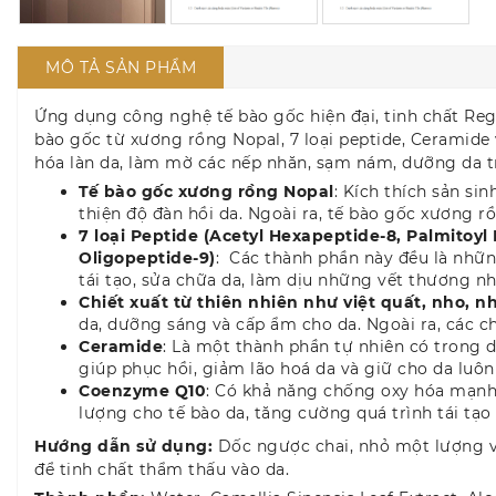
MÔ TẢ SẢN PHẨM
Ứng dụng công nghệ tế bào gốc hiện đại, tinh chất Reg
bào gốc từ xương rồng Nopal, 7 loại peptide, Ceramide v
hóa làn da, làm mờ các nếp nhăn, sạm nám, dưỡng da t
Tế bào gốc xương rồng Nopal
: Kích thích sản si
thiện độ đàn hồi da. Ngoài ra, tế bào gốc xương 
7 loại Peptide (Acetyl Hexapeptide-8, Palmitoy
Oligopeptide-9)
: Các thành phần này đều là nhữn
tái tạo, sửa chữa da, làm dịu những vết thương nh
Chiết xuất từ thiên nhiên như việt quất, nho, n
da, dưỡng sáng và cấp ẩm cho da. Ngoài ra, các c
Ceramide
: Là một thành phần tự nhiên có trong d
giúp phục hồi, giảm lão hoá da và giữ cho da lu
Coenzyme Q10
: Có khả năng chống oxy hóa mạnh 
lượng cho tế bào da, tăng cường quá trình tái tạo
Hướng dẫn sử dụng:
Dốc ngược chai, nhỏ một lượng vừ
để tinh chất thẩm thấu vào da.