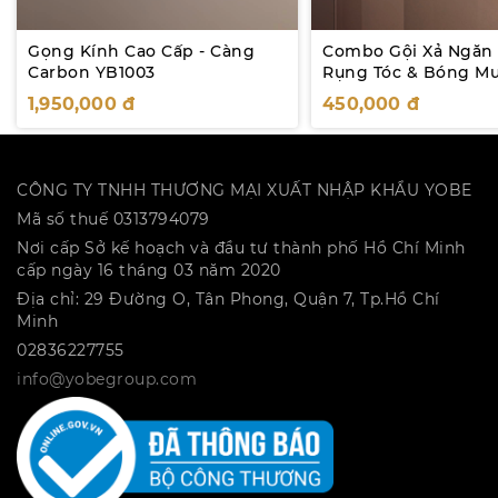
Gọng Kính Cao Cấp - Càng
Combo Gội Xả Ngăn
Carbon YB1003
Rụng Tóc & Bóng M
Tóc YOBE
1,950,000
đ
450,000
đ
CÔNG TY TNHH THƯƠNG MẠI XUẤT NHẬP KHẨU YOBE
Mã số thuế 0313794079
Nơi cấp Sở kế hoạch và đầu tư thành phố Hồ Chí Minh
cấp ngày 16 tháng 03 năm 2020
Địa chỉ: 29 Đường O, Tân Phong, Quận 7, Tp.Hồ Chí
Minh
02836227755
info@yobegroup.com