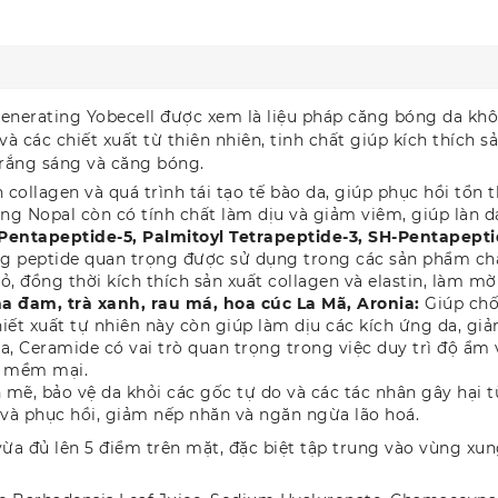
enerating Yobecell được xem là liệu pháp căng bóng da khôn
à các chiết xuất từ thiên nhiên, tinh chất giúp kích thích s
rắng sáng và căng bóng.
nh collagen và quá trình tái tạo tế bào da, giúp phục hồi tổ
rồng Nopal còn có tính chất làm dịu và giảm viêm, giúp làn
l Pentapeptide-5, Palmitoyl Tetrapeptide-3, SH-Pentapept
g peptide quan trọng được sử dụng trong các sản phẩm chă
ỏ, đồng thời kích thích sản xuất collagen và elastin, làm 
ha đam, trà xanh, rau má, hoa cúc La Mã, Aronia:
Giúp chố
hiết xuất tự nhiên này còn giúp làm dịu các kích ứng da, 
a, Ceramide có vai trò quan trọng trong việc duy trì độ ẩm
ôn mềm mại.
mẽ, bảo vệ da khỏi các gốc tự do và các tác nhân gây hại
 và phục hồi, giảm nếp nhăn và ngăn ngừa lão hoá.
a đủ lên 5 điểm trên mặt, đặc biệt tập trung vào vùng xu