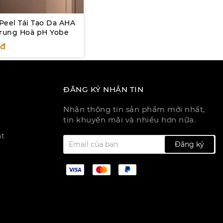
Peel Tái Tạo Da AHA
Trung Hoà pH Yobe
0
đ
ĐĂNG KÝ NHẬN TIN
Nhận thông tin sản phẩm mới nhất,
tin khuyến mãi và nhiều hơn nữa.
ật
Đăng ký