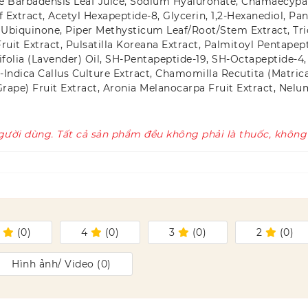
Aloe Barbadensis Leaf Juice, Sodium Hyaluronate, Chamaecyp
 Extract, Acetyl Hexapeptide-8, Glycerin, 1,2-Hexanediol, Pan
e, Ubiquinone, Piper Methysticum Leaf/​Root/​Stem Extract, T
it Extract, Pulsatilla Koreana Extract, Palmitoyl Pentapepti
tifolia (Lavender) Oil, SH-Pentapeptide-19, SH-Octapeptide-
Indica Callus Culture Extract, Chamomilla Recutita (Matrica
a (Grape) Fruit Extract, Aronia Melanocarpa Fruit Extract, 
gười dùng. Tất cả sản phẩm đều không phải là thuốc, không
5
(
0
)
4
(
0
)
3
(
0
)
2
(
0
)
Hình ảnh/ Video (
0
)