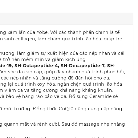
g xâm lấn của Yobe. Với các thành phần chính là tế
ản sinh collagen, làm chậm quá trình lão hóa, giúp trẻ
n thương, làm giảm sự xuất hiện của các nếp nhăn và cải
 da trở nên mềm mịn và giảm kích ứng.
ide-19, SH-Octapeptide-4, SH-Decapeptide-7, SH-
m sóc da cao cấp, giúp đẩy nhanh quá trình phục hồi,
mờ các nếp nhăn và tăng cường độ đàn hồi cho da.
ng lại quá trình oxy hóa, ngăn chặn quá trình lão hóa
giảm viêm da và tăng cường khả năng kháng khuẩn.
 và bảo vệ hàng rào bảo vệ da. Bổ sung Ceramide sẽ
 từ môi trường. Đồng thời, CoQ10 cũng cung cấp năng
ng quanh mắt và rãnh cười. Sau đó massage nhẹ nhàng