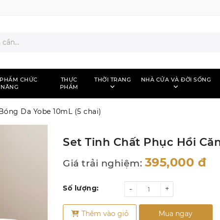
 PHẨM CHỨC
THỰC
THỜI TRANG
NHÀ CỬA VÀ ĐỜI SỐNG
NĂNG
PHẨM
Bóng Da Yobe 10mL (5 chai)
Set Tinh Chất Phục Hồi Că
395,000
đ
Giá trải nghiệm:
Số lượng:
-
+
Thêm vào giỏ
Mua ngay