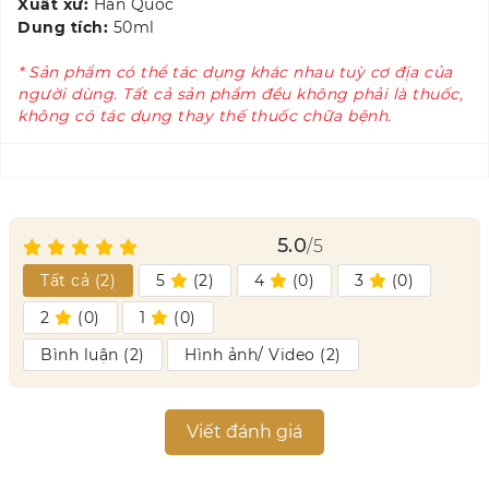
Xuất xứ:
Hàn Quốc
Dung tích:
50ml
* Sản phẩm có thể tác dụng khác nhau tuỳ cơ địa của
người dùng. Tất cả sản phẩm đều không phải là thuốc,
không có tác dụng thay thế thuốc chữa bệnh.
5.0
/5
Tất cả (
2
)
5
(
2
)
4
(
0
)
3
(
0
)
2
(
0
)
1
(
0
)
Bình luận (
2
)
Hình ảnh/ Video (
2
)
Viết đánh giá