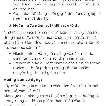
xuất HA đa phân tử giúp ngậm nước ở nhiều lớp
da khác nhau.
Ceramide NP: Tăng cường giữ ẩm lâu dài, giúp da
mềm mại và đàn hồi.
Ngăn ngừa nám, cải thiện sắc tố da
Nhờ tái tạo, phục hồi nền da và kiểm soát oxy hóa tốt,
đồng thời chứa một số hoạt chất cải thiện sắc tố, sản
phẩm hỗ trợ làm đều màu và hạn chế sự phát triển của
các vùng da sẫm màu:
Niacinamide: Hỗ trợ làm sáng và đều màu da,
giảm tình trạng xỉn màu, thâm sau mụn.
Tranexamic Acid: Hoạt chất ức chế sự hình thành
melanin, thường dùng trong các sản phẩm
chuyên biệt hỗ trợ giảm nám.
Hướng dẫn sử dụng:
Lấy một lượng kem vừa đủ chấm lên 5 vị trí: trán, hai
bên má, cằm và mũi.
Massage nhẹ nhàng theo chuyển động tròn, hướng từ
trong ra ngoài để sản phẩm thẩm thấu vào da.