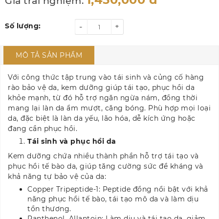
Giá trải nghiệm:
Số lượng:
-
+
MÔ TẢ SẢN PHẨM
Với công thức tập trung vào tái sinh và củng cố hàng
rào bảo vệ da, kem dưỡng giúp tái tạo, phục hồi da
khỏe mạnh, từ đó hỗ trợ ngăn ngừa nám, đồng thời
mang lại làn da ẩm mượt, căng bóng. Phù hợp mọi loại
da, đặc biệt là làn da yếu, lão hóa, dễ kích ứng hoặc
đang cần phục hồi.
Tái sinh và phục hồi da
Kem dưỡng chứa nhiều thành phần hỗ trợ tái tạo và
phục hồi tế bào da, giúp tăng cường sức đề kháng và
khả năng tự bảo vệ của da:
Copper Tripeptide-1: Peptide đồng nổi bật với khả
năng phục hồi tế bào, tái tạo mô da và làm dịu
tổn thương.
Panthenol, Allantoin: Làm dịu và tái tạo da, giảm