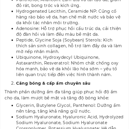
đỏ rát, bong tróc và kích ứng.
Hydrogenated Lecithin, Ceramide NP: Củng cố
hàng rào bảo vệ da, hạn chế mất nước và bảo vệ
da khỏi tác nhân môi trường.
Adenosine: Hỗ trợ phục hồi cấu trúc da, cải thiện
độ đàn hồi và làm đều màu bề mặt da.
Peptide, Glycine Soja (Soybean) Sterols: Kích
thích sản sinh collagen, hỗ trợ làm đầy da và làm
mờ nếp nhăn mảnh.
Ubiquinone, Hydroxydecyl Ubiquinone,
Astaxanthin, Resveratrol: Nhóm chất chống oxy
hóa mạnh, bảo vệ da khỏi lão hóa sớm – yếu tố
liên quan trực tiếp đến việc hình thành nám.
Căng bóng & cấp ẩm chuyên sâu
Thành phần dưỡng ẩm đa tầng giúp phục hồi độ ẩm
cho da, làm mượt bề mặt và tăng độ bóng khỏe:
Glycerin, Butylene Glycol, Panthenol: Dưỡng ẩm
nền tảng, tăng khả năng giữ nước.
Sodium Hyaluronate, Hyaluronic Acid, Hydrolyzed
Sodium Hyaluronate, Sodium Hyaluronate
Crosspolymer, Potassium Hyaluronate: Hệ dẫn