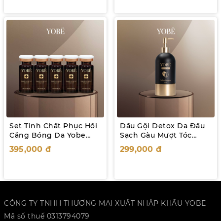
Set Tinh Chất Phục Hồi
Dầu Gội Detox Da Đầu
Căng Bóng Da Yobe
Sạch Gàu Mượt Tóc
10mL (5 chai)
YOBE Premium
395,000
đ
299,000
đ
Caffeine Shampoo
500mL
CÔNG TY TNHH THƯƠNG MẠI XUẤT NHẬP KHẨU YOBE
Mã số thuế 0313794079