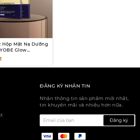
 Hộp Mặt Nạ Dưỡng
 YOBE Glow
ng Mask (5
đ
p)
ĐĂNG KÝ NHẬN TIN
Nhận thông tin sản phẩm mới nhất,
tin khuyến mãi và nhiều hơn nữa.
ật
Đăng ký