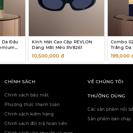
x Da Đầu
Kính Mát Cao Cấp REVLON
Combo 02
remium
Dáng Mắt Mèo RV8261
Trắng Da
Brighteni
10,500,000
đ
199,000
miếng/hộ
CHÍNH SÁCH
VỀ CHÚNG TÔI
Chính sách bảo mật
THƯỜNG DÙNG
Phương thức thanh toán
Các sản phẩm nổi b
Chính sách kiểm hàng
Sản phẩm bán chạy
Chính sách đổi trả hoàn tiền