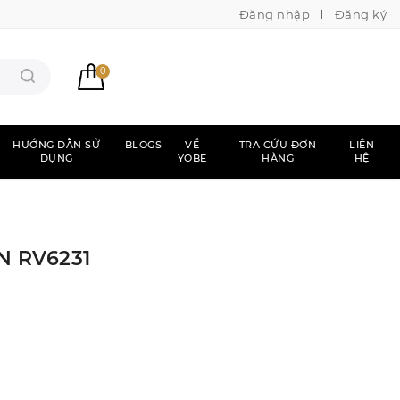
Đăng nhập
Đăng ký
0
HƯỚNG DẪN SỬ
BLOGS
VỀ
TRA CỨU ĐƠN
LIÊN
DỤNG
YOBE
HÀNG
HỆ
N RV6231