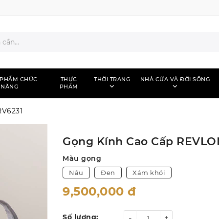
 PHẨM CHỨC
THỰC
THỜI TRANG
NHÀ CỬA VÀ ĐỜI SỐNG
NĂNG
PHẨM
RV6231
Gọng Kính Cao Cấp REVLO
Màu gọng
Nâu
Đen
Xám khói
9,500,000
đ
Số lượng:
-
+