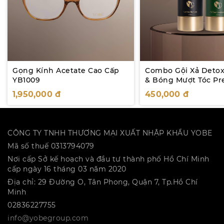
Gọng Kính Acetate Cao Cấp
Combo Gội Xả Deto
YB1009
& Bóng Mượt Tóc P
Caffein YOBE
1,950,000
đ
450,000
đ
CÔNG TY TNHH THƯƠNG MẠI XUẤT NHẬP KHẨU YOBE
Mã số thuế 0313794079
Nơi cấp Sở kế hoạch và đầu tư thành phố Hồ Chí Minh
cấp ngày 16 tháng 03 năm 2020
Địa chỉ: 29 Đường O, Tân Phong, Quận 7, Tp.Hồ Chí
Minh
02836227755
info@yobegroup.com