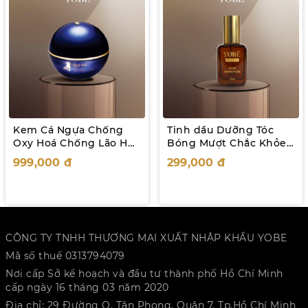
Kem Cá Ngựa Chống
Tinh dầu Dưỡng Tóc
Oxy Hoá Chống Lão Hoá
Bóng Mượt Chắc Khỏe
La Rarita
YOBE 50mL
999,000
đ
299,000
đ
CÔNG TY TNHH THƯƠNG MẠI XUẤT NHẬP KHẨU YOBE
Mã số thuế 0313794079
Nơi cấp Sở kế hoạch và đầu tư thành phố Hồ Chí Minh
cấp ngày 16 tháng 03 năm 2020
Địa chỉ: 29 Đường O, Tân Phong, Quận 7, Tp.Hồ Chí Minh