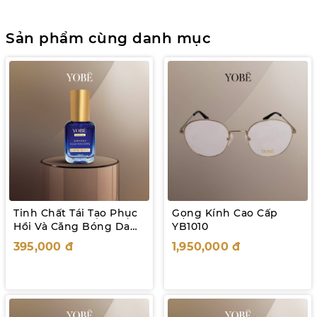
Sản phẩm cùng danh mục
Tinh Chất Tái Tạo Phục
Gọng Kính Cao Cấp
Hồi Và Căng Bóng Da
YB1010
Chuyên Sâu YOBE
395,000
đ
1,950,000
đ
Premium Copper
Peptide 30ml