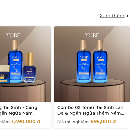
Xem thêm
 Tái Sinh - Căng
Combo 02 Toner Tái Sinh Làn
Ngăn Ngừa Nám
Da & Ngăn Ngừa Thâm Nám
eptide Yobe
Coppper Peptide YOBE
1,490,000
đ
695,000
đ
ghiệm:
Giá trải nghiệm:
200mL