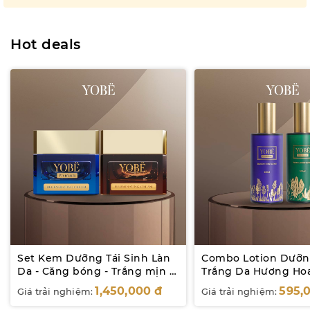
của Châu Âu.
Hot deals
Set Kem Dưỡng Tái Sinh Làn
Combo Lotion Dưỡn
Da - Căng bóng - Trắng mịn -
Trắng Da Hương Ho
Mờ Nám YOBE
YOBE
1,450,000
đ
595,
Giá trải nghiệm:
Giá trải nghiệm: