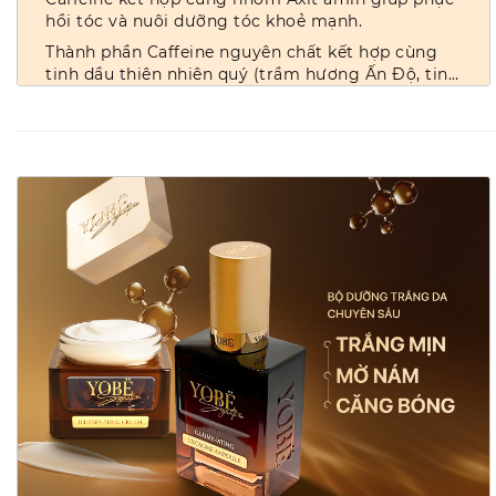
hồi tóc và nuôi dưỡng tóc khoẻ mạnh.
Thành phần Caffeine nguyên chất kết hợp cùng
tinh dầu thiên nhiên quý (trầm hương Ấn Độ, tinh
dầu sả Ai Cập,...) cùng Menthol (bạc hà) the mát
Axit salicylic giúp làm sạch sâu, loại bỏ tế bào
nhẹ nhàng cho bạn cảm giác thư giãn, sảng
chết và gàu, giúp da đầu thông thoáng.
khoái.
XEM THÊM