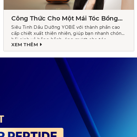
Công Thức Cho Một Mái Tóc Bồng
Bềnh Bóng Mượt
Siêu Tinh Dầu Dưỡng YOBË với thành phần cao
cấp chiết xuất thiên nhiên, giúp bạn nhanh chóng
hồi sinh vẻ bồng bềnh, óng mượt cho tóc.
XEM THÊM