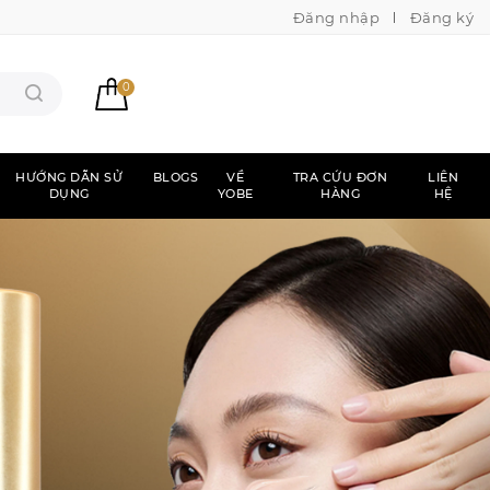
Đăng nhập
Đăng ký
0
HƯỚNG DẪN SỬ
BLOGS
VỀ
TRA CỨU ĐƠN
LIÊN
DỤNG
YOBE
HÀNG
HỆ