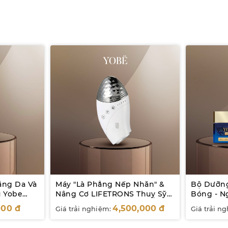
ắng Da Và
Máy "Là Phẳng Nếp Nhăn" &
Bộ Dưỡng
 Yobe
Nâng Cơ LIFETRONS Thuỵ Sỹ
Bóng - 
CM-400
Copper P
000
đ
4,500,000
đ
Giá trải nghiệm:
Giá trải n