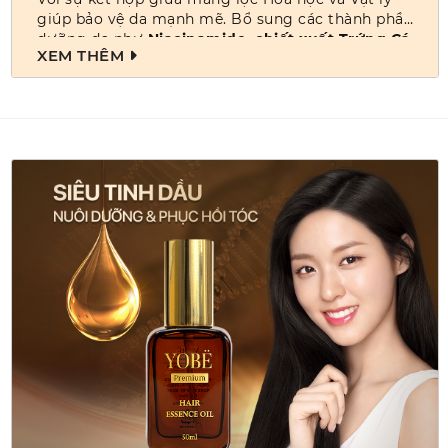
giúp bảo vệ da mạnh mẽ. Bổ sung các thành phần
dưỡng da như
Niacinamide, chiết xuất Trứng Cá
XEM THÊM
Hồi,
Centella Asiatica Extract
giúp làm dịu da và
hỗ trợ phục hồi tổn thương.