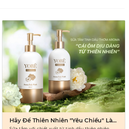
Hãy Để Thiên Nhiên "Yêu Chiều" Làn
Da Của Bạn
Sữa tắm với chiết xuất từ tinh dầu thiên nhiên