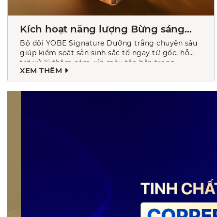
Kích hoạt năng lượng Bừng sáng
trong từng tế bào
Bộ đôi YOBE Signature Dưỡng trắng chuyên sâu
giúp kiểm soát sản sinh sắc tố ngay từ gốc, hỗ
trợ xử lý thâm nám, xỉn màu tận bên trong.
XEM THÊM