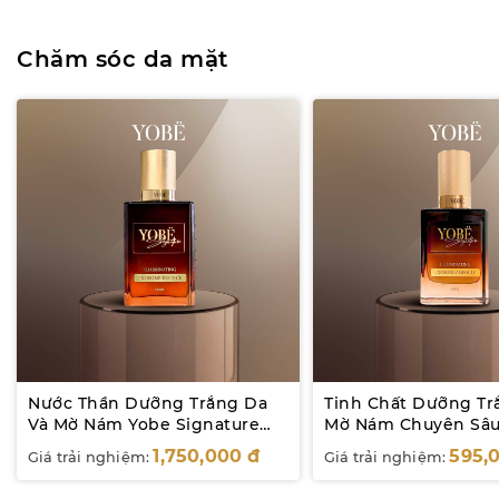
Chăm sóc da mặt
Nước Thần Dưỡng Trắng Da
Tinh Chất Dưỡng Tr
Và Mờ Nám Yobe Signature
Mờ Nám Chuyên Sâu
145mL
Signature 60mL
1,750,000
đ
595,
Giá trải nghiệm:
Giá trải nghiệm: