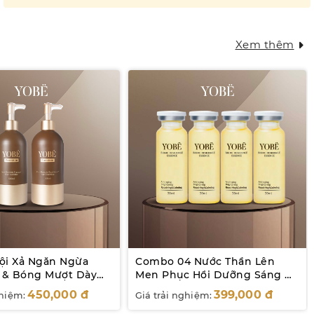
nhiên
Xem thêm
i Xả Ngăn Ngừa
Combo 04 Nước Thần Lên
 & Bóng Mượt Dày
Men Phục Hồi Dưỡng Sáng Da
20mL
450,000
đ
399,000
đ
ghiệm:
Giá trải nghiệm: