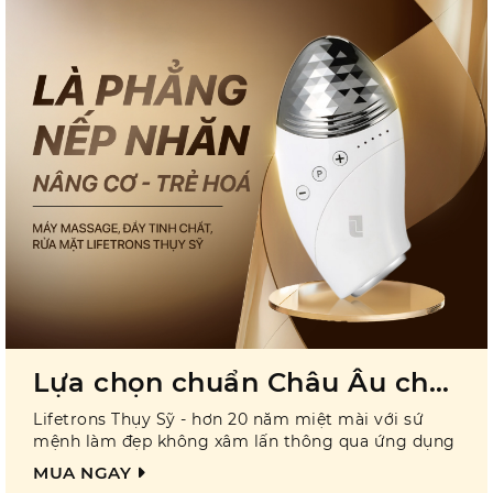
Lựa chọn chuẩn Châu Âu cho
làn da không tuổi
Lifetrons Thụy Sỹ - hơn 20 năm miệt mài với sứ
mệnh làm đẹp không xâm lấn thông qua ứng dụng
công nghệ hiện đại hàng đầu, cho ra đời những sản
MUA NGAY
phẩm đạt các tiêu chuẩn chất lượng nghiêm ngặt