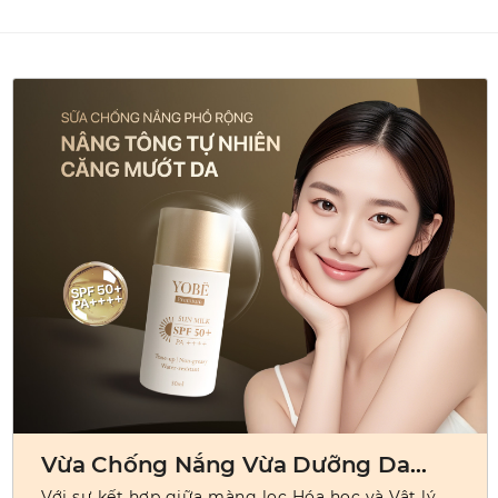
Vừa Chống Nắng Vừa Dưỡng Da
Căng Mướt
Với sự kết hợp giữa màng lọc Hóa học và Vật lý