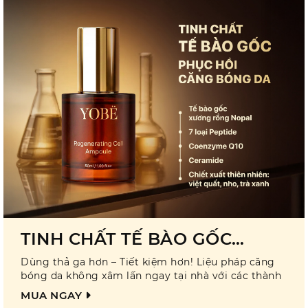
TINH CHẤT TẾ BÀO GỐC
PHIÊN BẢN MỚI
Dùng thả ga hơn – Tiết kiệm hơn! Liệu pháp căng
bóng da không xâm lấn ngay tại nhà với các thành
phần chính là tế bào gốc từ xương rồng Nopal, 7
MUA NGAY
loại peptide, Ceramide và các chiết xuất từ thiên