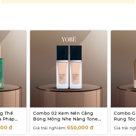
g Thể
Combo 02 Kem Nền Căng
Combo Gộ
a Pháp
Bóng Mỏng Nhẹ Nâng Tone
Rụng Tóc
Tự Nhiên Yobe 30mL
Tóc YOBE
000
đ
650,000
đ
Giá trải nghiệm:
Giá trải n