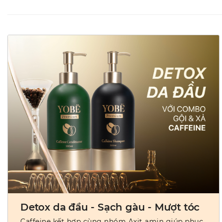
Detox da đầu - Sạch gàu - Mượt tóc
Caffeine kết hợp cùng nhóm Axit amin giúp phục