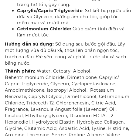
trạng hư tổn, gãy rụng.
Caprylic/Capric Triglyceride
: Sự kết hợp giữa dầu
dừa và Glycerin, dưỡng ẩm cho tóc, giúp tóc
mềm mại và mượt mà.
Cetrimonium Chloride:
Giúp giảm tĩnh điện và
làm mượt tóc.
Hướng dẫn sử dụng:
Sử dụng sau bước gội đầu. Lấy
một lượng vừa đủ dầu xả, thoa lên phần ngọn tóc,
tránh da đầu. Để yên trong vài phút trước khi xả sạch
bằng nước.
Thành phần:
Water, Cetearyl Alcohol,
Behentrimonium Chloride, Dimethicone, Caprylic/​
Capric Triglyceride, Glycerin, Cyclopentasiloxane,
Amodimethicone, Isopropyl Alcohol, Potassium
Benzoate, Caprylyl Glycol, Dimethiconol, Cetrimonium
Chloride, Trideceth-12, Chlorphenesin, Citric Acid,
Fragrance, Lavandula Angustifolia (Lavender) Oil,
Linalool, Ethylhexylglycerin, Disodium EDTA, 1,2-
Hexanediol, Hydrolyzed Elastin, Hydrolyzed Collagen,
Glycine, Glutamic Acid, Aspartic Acid, Lysine, Histidine,
Arginine, Threonine, Serine, Proline, Alanine, Valine,