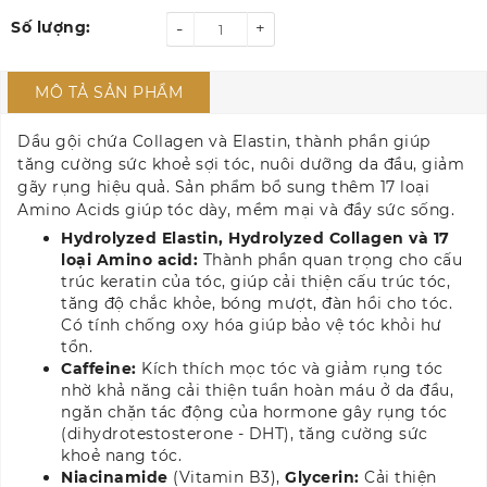
Số lượng:
-
+
MÔ TẢ SẢN PHẨM
Dầu gội chứa Collagen và Elastin, thành phần giúp
tăng cường sức khoẻ sợi tóc, nuôi dưỡng da đầu, giảm
gãy rụng hiệu quả. Sản phẩm bổ sung thêm 17 loại
Amino Acids giúp tóc dày, mềm mại và đầy sức sống.
Hydrolyzed Elastin, Hydrolyzed Collagen và 17
loại Amino acid:
Thành phần quan trọng cho cấu
trúc keratin của tóc, giúp cải thiện cấu trúc tóc,
tăng độ chắc khỏe, bóng mượt, đàn hồi cho tóc.
Có tính chống oxy hóa giúp bảo vệ tóc khỏi hư
tổn.
Caffeine:
Kích thích mọc tóc và giảm rụng tóc
nhờ khả năng cải thiện tuần hoàn máu ở da đầu,
ngăn chặn tác động của hormone gây rụng tóc
(dihydrotestosterone - DHT), tăng cường sức
khoẻ nang tóc.
Niacinamide
(Vitamin B3),
Glycerin:
Cải thiện