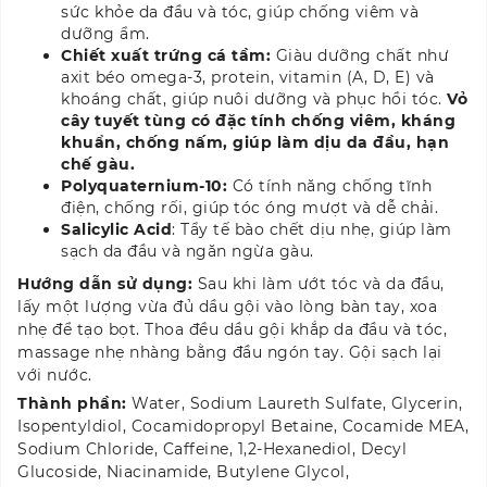
sức khỏe da đầu và tóc, giúp chống viêm và
dưỡng ẩm.
Chiết xuất trứng cá tầm:
Giàu dưỡng chất như
axit béo omega-3, protein, vitamin (A, D, E) và
khoáng chất, giúp nuôi dưỡng và phục hồi tóc.
V
ỏ
cây tuyết tùng
có đặc tính chống viêm, kháng
khuẩn, chống nấm, giúp làm dịu da đầu, hạn
chế gàu.
Polyquaternium-10:
Có tính năng chống tĩnh
điện, chống rối, giúp tóc óng mượt và dễ chải.
Salicylic Acid
: Tẩy tế bào chết dịu nhẹ, giúp làm
sạch da đầu và ngăn ngừa gàu.
Hướng dẫn sử dụng:
Sau khi làm ướt tóc và da đầu,
lấy một lượng vừa đủ dầu gội vào lòng bàn tay, xoa
nhẹ để tạo bọt. Thoa đều dầu gội khắp da đầu và tóc,
massage nhẹ nhàng bằng đầu ngón tay. Gội sạch lại
với nước.
Thành phần:
Water, Sodium Laureth Sulfate, Glycerin,
Isopentyldiol, Cocamidopropyl Betaine, Cocamide MEA,
Sodium Chloride, Caffeine, 1,2-Hexanediol, Decyl
Glucoside, Niacinamide, Butylene Glycol,