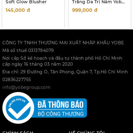
Soft Glow Blusher
Trắng Da Trị Nám Yobe
Ultra Luminescent
145,000
đ
999,000
đ
Cream 50mL
CÔNG TY TNHH THƯƠNG MẠI XUẤT NHẬP KHẨU YOBE
Mã số thuế 0313794079
Nơi cấp Sở kế hoạch và đầu tư thành phố Hồ Chí Minh
cấp ngày 16 tháng 03 năm 2020
Địa chỉ: 29 Đường O, Tân Phong, Quận 7, Tp.Hồ Chí Minh
02836227755
info@yobegroup.com
CHÍNH SÁCH
VỀ CHÚNG TÔI