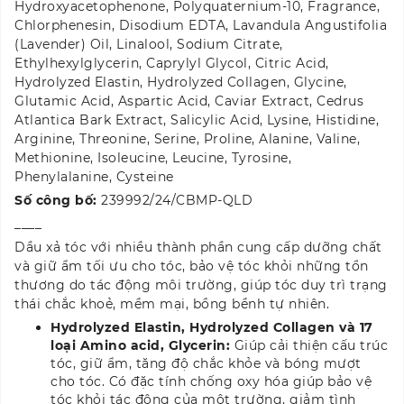
Hydroxyacetophenone, Polyquaternium-10, Fragrance,
Chlorphenesin, Disodium EDTA, Lavandula ​Angustifolia
(Lavender) Oil, Linalool, Sodium Citrate,
Ethylhexylglycerin, Caprylyl Glycol, Citric Acid,
Hydrolyzed Elastin, Hydrolyzed Collagen, Glycine,
Glutamic Acid, Aspartic Acid, Caviar Extract, Cedrus
Atlantica Bark Extract, Salicylic Acid, Lysine, Histidine,
Arginine, Threonine, Serine, Proline, Alanine, Valine,
Methionine, Isoleucine, Leucine, Tyrosine,
Phenylalanine, Cysteine
Số công bố:
239992/24/CBMP-QLD
____
Dầu xả tóc với nhiều thành phần cung cấp dưỡng chất
và giữ ẩm tối ưu cho tóc, bảo vệ tóc khỏi những tổn
thương do tác động môi trường, giúp tóc duy trì trạng
thái chắc khoẻ, mềm mại, bồng bềnh tự nhiên.
Hydrolyzed Elastin, Hydrolyzed Collagen và 17
loại Amino acid, Glycerin:
Giúp cải thiện cấu trúc
tóc, giữ ẩm, tăng độ chắc khỏe và bóng mượt
cho tóc. Có đặc tính chống oxy hóa giúp bảo vệ
tóc khỏi tác động của môt trường, giảm tình