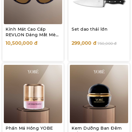
Kính Mát Cao Cấp
Set dao thái lớn
REVLON Dáng Mắt Mèo
RV8255
10,500,000
đ
299,000
đ
750,000
đ
Phấn Má Hồng YOBE
Kem Dưỡng Ban Đêm