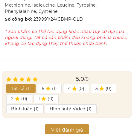
Methionine, Isoleucine, Leucine, Tyrosine,
Phenylalanine, Cysteine
Số công bố:
239991/24/CBMP-QLD
* Sản phẩm có thể tác dụng khác nhau tuỳ cơ địa của
người dùng. Tất cả sản phẩm đều không phải là thuốc,
không có tác dụng thay thế thuốc chữa bệnh.
5.0
/5
Tất cả (
1
)
5
(
1
)
4
(
0
)
3
(
0
)
2
(
0
)
1
(
0
)
Bình luận (
1
)
Hình ảnh/ Video (
1
)
Viết đánh giá