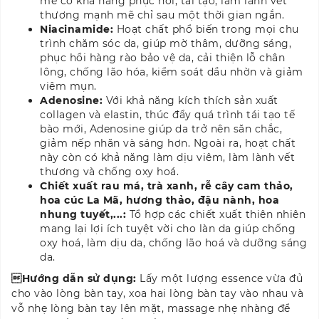
mẻ có khả năng phục hồi, tái tạo, làm lành vết
thương mạnh mẽ chỉ sau một thời gian ngắn.
Niacinamide:
Hoạt chất phổ biến trong mọi chu
trình chăm sóc da, giúp mờ thâm, dưỡng sáng,
phục hồi hàng rào bảo vệ da, cải thiện lỗ chân
lông, chống lão hóa, kiểm soát dầu nhờn và giảm
viêm mụn.
Adenosine:
Với khả năng kích thích sản xuất
collagen và elastin, thúc đẩy quá trình tái tạo tế
bào mới, Adenosine giúp da trở nên săn chắc,
giảm nếp nhăn và sáng hơn. Ngoài ra, hoạt chất
này còn có khả năng làm dịu viêm, làm lành vết
thương và chống oxy hoá.
Chiết xuất rau má, trà xanh, rễ cây cam thảo,
hoa cúc La Mã, hương thảo, đậu nành, hoa
nhung tuyết,...:
Tổ hợp các chiết xuất thiên nhiên
mang lại lợi ích tuyệt vời cho làn da giúp chống
oxy hoá, làm dịu da, chống lão hoá và dưỡng sáng
da.
Hướng dẫn sử dụng:
Lấy một lượng essence vừa đủ
cho vào lòng bàn tay, xoa hai lòng bàn tay vào nhau và
vỗ nhẹ lòng bàn tay lên mặt, massage nhẹ nhàng để