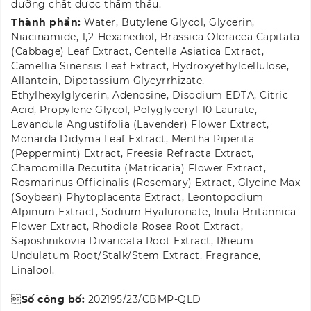
dưỡng chất được thẩm thấu.
Thành phần:
Water, Butylene Glycol, Glycerin,
Niacinamide, 1,2-Hexanediol, Brassica Oleracea Capitata
(Cabbage) Leaf Extract, Centella Asiatica Extract,
Camellia Sinensis Leaf Extract, Hydroxyethylcellulose,
Allantoin, Dipotassium Glycyrrhizate,
Ethylhexylglycerin, Adenosine, Disodium EDTA, Citric
Acid, Propylene Glycol, Polyglyceryl-10 Laurate,
Lavandula Angustifolia (Lavender) Flower Extract,
Monarda Didyma Leaf Extract, Mentha Piperita
(Peppermint) Extract, Freesia Refracta Extract,
Chamomilla Recutita (Matricaria) Flower Extract,
Rosmarinus Officinalis (Rosemary) Extract, Glycine Max
(Soybean) Phytoplacenta Extract, Leontopodium
Alpinum Extract, Sodium Hyaluronate, Inula Britannica
Flower Extract, Rhodiola Rosea Root Extract,
Saposhnikovia Divaricata Root Extract, Rheum
Undulatum Root/​Stalk/​Stem Extract, Fragrance,
Linalool.

Số công bố:
202195/23/CBMP-QLD