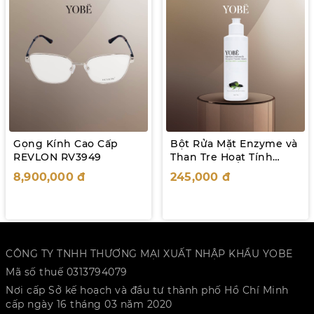
Gọng Kính Cao Cấp
Bột Rửa Mặt Enzyme và
REVLON RV3949
Than Tre Hoạt Tính
Yobe 60g
8,900,000
đ
245,000
đ
CÔNG TY TNHH THƯƠNG MẠI XUẤT NHẬP KHẨU YOBE
Mã số thuế 0313794079
Nơi cấp Sở kế hoạch và đầu tư thành phố Hồ Chí Minh
cấp ngày 16 tháng 03 năm 2020