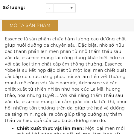
Số lượng:
-
+
MÔ TẢ SẢN PHẨM
Essence là sản phẩm chứa hàm lượng cao dưỡng chất
giúp nuôi dưỡng da chuyên sâu. Đặc biệt, nhờ sở hữu
các thành phần lên men phân tử nhỏ thẩm thấu sâu
vào da, essence mang lại công dụng khác biệt hơn so
với các loại tinh chất cấp ẩm thông thường. Essence
Yobe là sự kết hợp đặc biệt từ một loại men chiết xuất
cải bắp có chức năng phục hồi và làm liền vết thương
mạnh mẽ cùng với Niacinamide, Adenosine và các
chiết xuất từ thiên nhiên như hoa cúc La Mã, hương
thảo, hoa nhung tuyết,... Với khả năng thẩm thấu sâu
vào da, essence mang lại cảm giác dịu da tức thì, phục
hồi những tổn thương trên da, giúp trẻ hoá và dưỡng
da sáng mịn, ngoài ra còn giúp tăng cường sự thẩm
thấu và hiệu quả của các bước dưỡng sau đó.
Chiết xuất thực vật lên men:
Một loại men mới