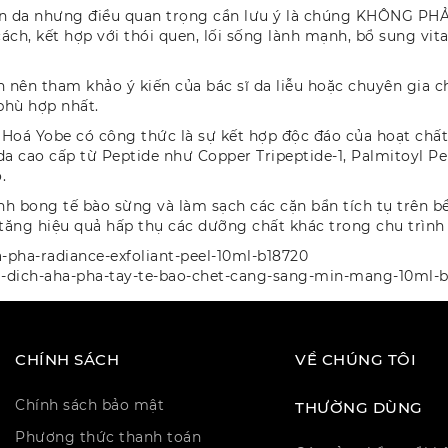
àn da nhưng điều quan trọng cần lưu ý là chúng KHÔNG PHẢI
h, kết hợp với thói quen, lối sống lành mạnh, bổ sung vit
 nên tham khảo ý kiến ​​của bác sĩ da liễu hoặc chuyên gia 
phù hợp nhất.
á Yobe có công thức là sự kết hợp độc đáo của hoạt chất tẩ
da cao cấp từ Peptide như Copper Tripeptide-1, Palmitoyl P
o.
nh bong tế bào sừng và làm sạch các cặn bẩn tích tụ trên bề
ăng hiệu quả hấp thụ các dưỡng chất khác trong chu trình
-pha-radiance-exfoliant-peel-10ml-b18720
-dich-aha-pha-tay-te-bao-chet-cang-sang-min-mang-10ml-
CHÍNH SÁCH
VỀ CHÚNG TÔI
Chính sách bảo mật
THƯỜNG DÙNG
Phương thức thanh toán