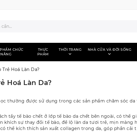
 PHẨM CHỨC
THỰC
THỜI TRANG
NHÀ CỬA VÀ ĐỜI SỐNG
NĂNG
PHẨM
 Trẻ Hoá Làn Da?
rẻ Hoá Làn Da?
học thường được sử dụng trong các sản phẩm chăm sóc da vì
ch tẩy tế bào chết ở lớp tế bào da chết bên ngoài, có thể gi
 khích sự thay đổi tế bào, để lộ làn da tươi trẻ, mịn màng 
 thể kích thích sản xuất collagen trong da, góp phần cải t