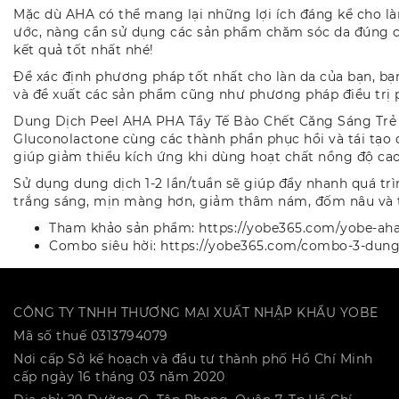
Mặc dù AHA có thể mang lại những lợi ích đáng kể cho l
ước, nàng cần sử dụng các sản phẩm chăm sóc da đúng các
kết quả tốt nhất nhé!
Để xác định phương pháp tốt nhất cho làn da của bạn, bạn
và đề xuất các sản phẩm cũng như phương pháp điều trị 
Dung Dịch Peel AHA PHA Tẩy Tế Bào Chết Căng Sáng Trẻ Ho
Gluconolactone cùng các thành phần phục hồi và tái tạo 
giúp giảm thiểu kích ứng khi dùng hoạt chất nồng độ ca
Sử dụng dung dịch 1-2 lần/tuần sẽ giúp đẩy nhanh quá trì
trắng sáng, mịn màng hơn, giảm thâm nám, đốm nâu và t
Tham khảo sản phẩm:
https://yobe365.com/yobe-aha
Combo siêu hời:
https://yobe365.com/combo-3-dung
CÔNG TY TNHH THƯƠNG MẠI XUẤT NHẬP KHẨU YOBE
Mã số thuế 0313794079
Nơi cấp Sở kế hoạch và đầu tư thành phố Hồ Chí Minh
cấp ngày 16 tháng 03 năm 2020