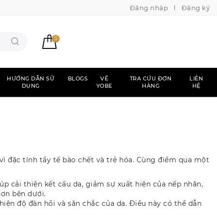
Đăng nhập
Đăng ký
0
HƯỚNG DẪN SỬ
BLOGS
VỀ
TRA CỨU ĐƠN
LIÊN
DỤNG
YOBE
HÀNG
HỆ
 đặc tính tẩy tế bào chết và trẻ hóa. Cùng điểm qua một
úp cải thiện kết cấu da, giảm sự xuất hiện của nếp nhăn,
hơn bên dưới.
hiện độ đàn hồi và săn chắc của da. Điều này có thể dẫn