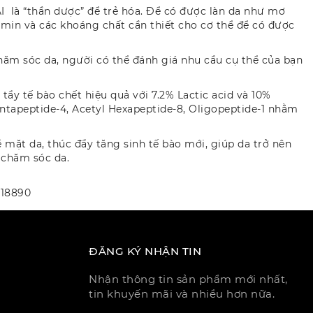
 là “thần dược” để trẻ hóa. Để có được làn da như mơ
amin và các khoáng chất cần thiết cho cơ thể để có được
chăm sóc da, người có thể đánh giá nhu cầu cụ thể của bạn
y tế bào chết hiệu quả với 7.2% Lactic acid và 10%
entapeptide-4, Acetyl Hexapeptide-8, Oligopeptide-1 nhằm
 mặt da, thúc đẩy tăng sinh tế bào mới, giúp da trở nên
 chăm sóc da.
b18890
ĐĂNG KÝ NHẬN TIN
Nhận thông tin sản phẩm mới nhất,
tin khuyến mãi và nhiều hơn nữa.