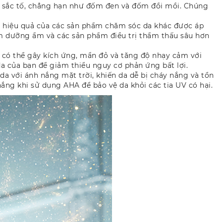
ng sắc tố, chẳng hạn như đốm đen và đốm đồi mồi. Chúng
à hiệu quả của các sản phẩm chăm sóc da khác được áp
em dưỡng ẩm và các sản phẩm điều trị thẩm thấu sâu hơn
 có thể gây kích ứng, mẩn đỏ và tăng độ nhạy cảm với
da của bạn để giảm thiểu nguy cơ phản ứng bất lợi.
 với ánh nắng mặt trời, khiến da dễ bị cháy nắng và tổn
ng khi sử dụng AHA để bảo vệ da khỏi các tia UV có hại.