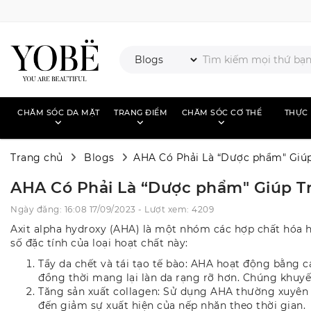
CHĂM SÓC DA MẶT
TRANG ĐIỂM
CHĂM SÓC CƠ THỂ
THỰC
Trang chủ
Blogs
AHA Có Phải Là “Dược phẩm" Giúp
AHA Có Phải Là “Dược phẩm" Giúp T
Ngày đăng: 16:08 17/09/2023 - Lượt xem: 4209
Axit alpha hydroxy (AHA) là một nhóm các hợp chất hóa 
số đặc tính của loại hoạt chất này:
Tẩy da chết và tái tạo tế bào: AHA hoạt động bằng cá
đồng thời mang lại làn da rạng rỡ hơn. Chúng khuyến
Tăng sản xuất collagen: Sử dụng AHA thường xuyên có
đến giảm sự xuất hiện của nếp nhăn theo thời gian.